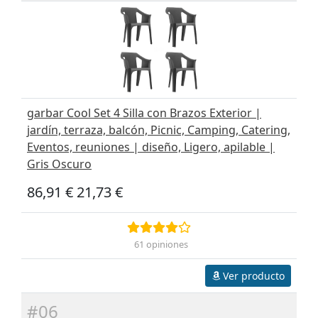
garbar Cool Set 4 Silla con Brazos Exterior |
jardín, terraza, balcón, Picnic, Camping, Catering,
Eventos, reuniones | diseño, Ligero, apilable |
Gris Oscuro
86,91 €
21,73 €
61 opiniones
Ver producto
#06