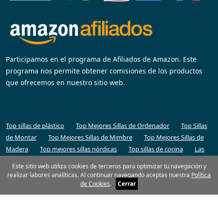
Participamos en el programa de Afiliados de Amazon. Este
programa nos permite obtener comisiones de los productos
que ofrecemos en nuestro sitio web.
Top sillas de plástico
Top Mejores Sillas de Ordenador
Top Sillas
de Montar
Top Mejores Sillas de Mimbre
Top Mejores Sillas de
Madera
Top mejores sillas nórdicas
Top sillas de cocina
Las
mejores sillas ikea del mercado
Top sillas de escritorio
Top
Este sitio web utiliza cookies de terceros para optimizar tu navegación y
Mejores Sillas de Playa
Top de las mejores sillas de juguete
Top
realizar labores analíticas. Al continuar navegando aceptas nuestra
Política
mejores sillas gaming
Top Mejores Sillas de Comedor 2026
de Cookies
.
Cerrar